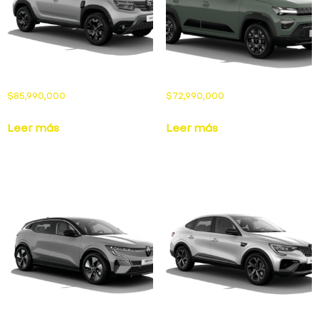
$
85,990,000
$
72,990,000
Leer más
Leer más