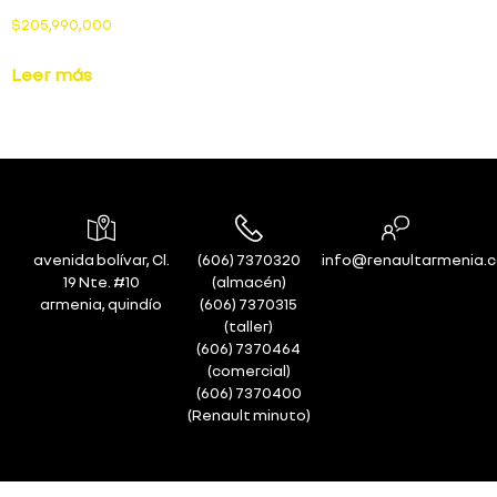
$
205,990,000
Leer más
avenida bolívar, Cl.
(606) 7370320
info@renaultarmenia.
19 Nte. #10
(almacén)
armenia, quindío
(606) 7370315
(taller)
(606) 7370464
(comercial)
(606) 7370400
(Renault minuto)