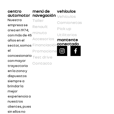
centro
menú de
vehículos
automotor
navegación
Vehículos
Nuestra
Taller
Camionetas
empresa se
Renault
Pick up
crea en 1974;
minuto
Utilitarios
con más de 45
Accesorios
mantente
años en el
conectado
Financiación
sector, somos
el
Promociones
concesionario
Test drive
con mayor
Contacto
trayectoria
en la zona y
dispuestos
siempre a
brindar la
mejor
experiencia a
nuestros
clientes, pues
sin ellos no