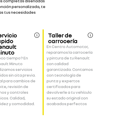
ias completas diseñadas
nción personalizada, te
as tus necesidades
ervicio
Taller de
ápido
carrocería
enault
En Centro Automotor,
inuto
reparamos la carrocería
co tiempo? En
y pintura de tu Renault
ault Minuto
con calidad
lizamos servicios
garantizada. Contamos
idos sin cita previa.
con tecnología de
al para cambios de
punta y expertos
ite, revisión de
certificados para
nos y controles
devolverle a tu vehículo
icos. Calidad,
su estado original con
idez y comodidad.
acabados perfectos