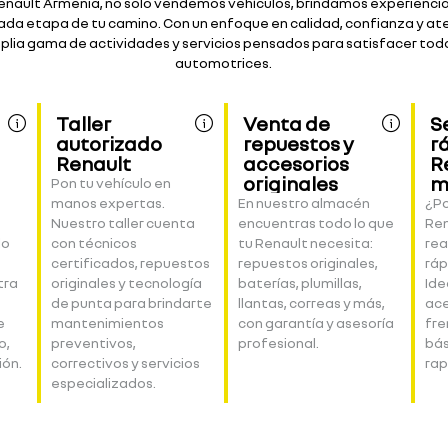
nault Armenia, no solo vendemos vehículos, brindamos experienc
da etapa de tu camino. Con un enfoque en calidad, confianza y ate
lia gama de actividades y servicios pensados para satisfacer tod
automotrices.
Taller
Venta de
S
autorizado
repuestos y
r
Renault
accesorios
R
originales
m
Pon tu vehículo en
manos expertas.
En nuestro almacén
¿Po
Nuestro taller cuenta
encuentras todo lo que
Ren
lo
con técnicos
tu Renault necesita:
rea
certificados, repuestos
repuestos originales,
ráp
tra
originales y tecnología
baterías, plumillas,
Ide
de punta para brindarte
llantas, correas y más,
ace
e
mantenimientos
con garantía y asesoría
fre
o,
preventivos,
profesional.
bás
ión.
correctivos y servicios
rap
especializados.