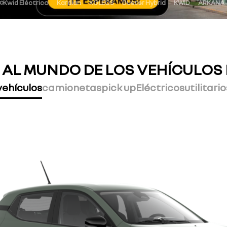
Kwid Eléctrico
Kardian
KOLEOS
Duster Hybrid
KWID
ARKANA
 AL MUNDO DE LOS VEHÍCULOS
vehículos
camionetas
pick up
Eléctricos
utilitario