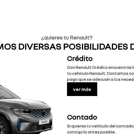
¿quieres tu Renault?
MOS DIVERSAS POSIBILIDADES 
Crédito
Con Renault Crédito encuentras l
tu vehículo Renault. Contamos con
pago que se adecuan a tus neces
ver más
Contado
Si quieres tu vehículo del contad
contigo lo antes posible.