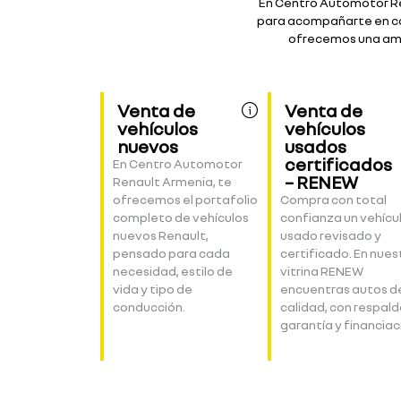
En Centro Automotor Re
para acompañarte en ca
ofrecemos una amp
Venta de
Venta de
vehículos
vehículos
nuevos
usados
certificados
En Centro Automotor
– RENEW
Renault Armenia, te
ofrecemos el portafolio
Compra con total
completo de vehículos
confianza un vehícu
nuevos Renault,
usado revisado y
pensado para cada
certificado. En nues
necesidad, estilo de
vitrina RENEW
vida y tipo de
encuentras autos d
conducción.
calidad, con respald
garantía y financiac