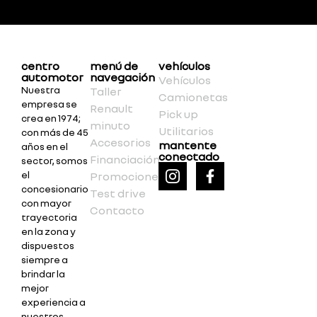
centro
menú de
vehículos
automotor
navegación
Vehículos
Nuestra
Taller
Camionetas
empresa se
Renault
Pick up
crea en 1974;
minuto
Utilitarios
con más de 45
Accesorios
mantente
años en el
conectado
Financiación
sector, somos
el
Promociones
concesionario
Test drive
con mayor
Contacto
trayectoria
en la zona y
dispuestos
siempre a
brindar la
mejor
experiencia a
nuestros