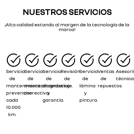
NUESTROS SERVICIOS
¡Alta calidad estando al margen de la tecnología de la
marca!
Servicio
Servicio
Servicio
Revisión
Servicio
Ventas
Asesorí
de
de
de
de
de
de
técnica
mantenimiento
mantenimiento
diagnóstico
viaje.
lámina
repuestos.
preventivo
correctivo.
y
y
cada
garantía.
pintura.
10.000
km.