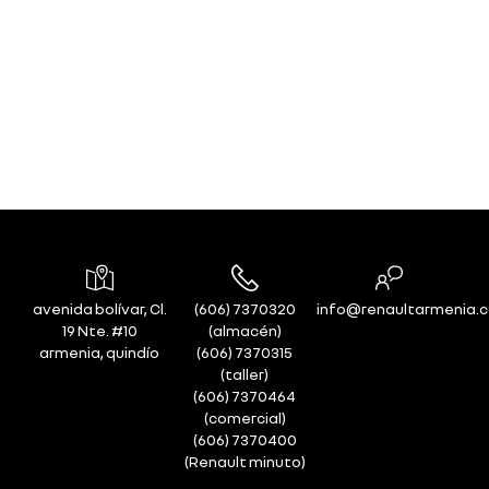
¡Servicio especializado para tu automóvil Renault!
avenida bolívar, Cl.
(606) 7370320
info@renaultarmenia.
19 Nte. #10
(almacén)
armenia, quindío
(606) 7370315
(taller)
(606) 7370464
(comercial)
(606) 7370400
(Renault minuto)