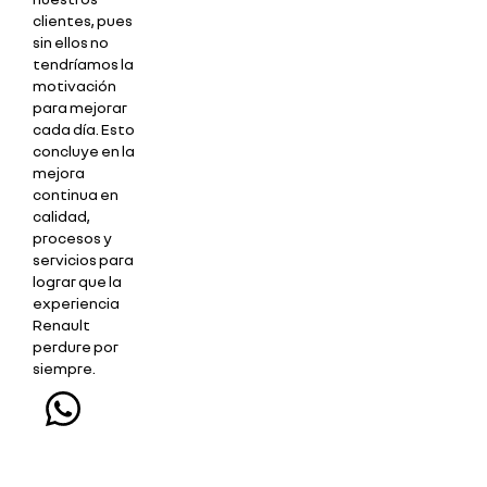
clientes, pues
sin ellos no
tendríamos la
motivación
para mejorar
cada día. Esto
concluye en la
mejora
continua en
calidad,
procesos y
servicios para
lograr que la
experiencia
Renault
perdure por
siempre.