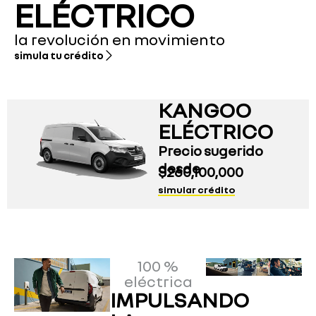
ELÉCTRICO
la revolución en movimiento
simula tu crédito
KANGOO
ELÉCTRICO
Precio sugerido
desde
$
260,100,000
simular crédito
100 %
eléctrica
IMPULSANDO