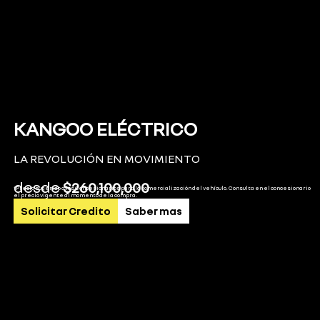
KANGOO ELÉCTRICO
LA REVOLUCIÓN EN MOVIMIENTO
desde
$
260,100,000
*Precio sugerido a los Concesionarios para la comercialización del vehículo. Consulta en el concesionario
el precio vigente al momento de la compra.
Solicitar Credito
Saber mas