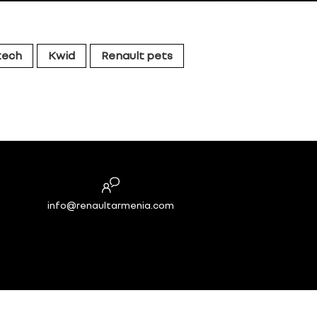
tech
Kwid
Renault pets
info@renaultarmenia.com