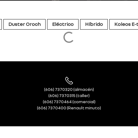
Duster Oroch
Eléctrico
Híbrido
Koleos E-
(606) 7370320 (almacén)
(606) 7370315 (taller)
(606) 7370464 (comercial)
(606) 7370400 (Renault minuto)