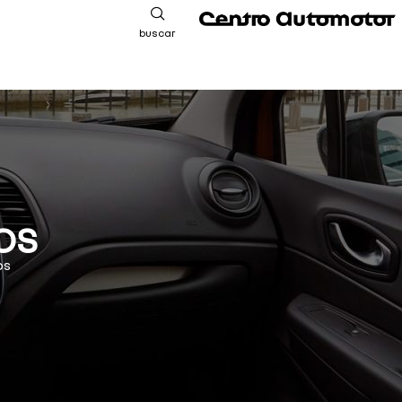
buscar
OS
os