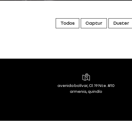
Todos
Captur
Duster
avenida bolívar, Cl. 19 Nte. #10
armenia, quindío