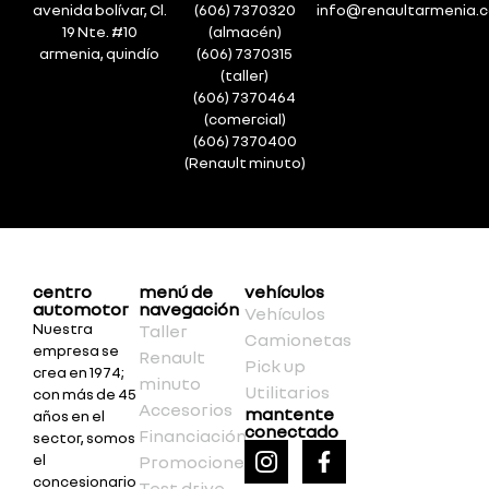
avenida bolívar, Cl.
(606) 7370320
info@renaultarmenia.
19 Nte. #10
(almacén)
armenia, quindío
(606) 7370315
(taller)
(606) 7370464
(comercial)
(606) 7370400
(Renault minuto)
centro
menú de
vehículos
automotor
navegación
Vehículos
Nuestra
Taller
Camionetas
empresa se
Renault
Pick up
crea en 1974;
minuto
Utilitarios
con más de 45
Accesorios
mantente
años en el
conectado
Financiación
sector, somos
el
Promociones
concesionario
Test drive