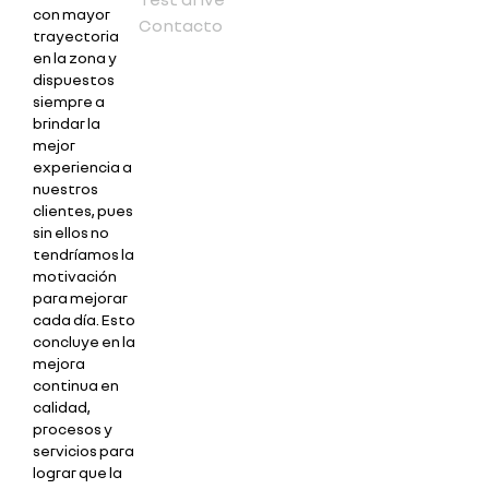
con mayor
Contacto
trayectoria
en la zona y
dispuestos
siempre a
brindar la
mejor
experiencia a
nuestros
clientes, pues
sin ellos no
tendríamos la
motivación
para mejorar
cada día. Esto
concluye en la
mejora
continua en
calidad,
procesos y
servicios para
lograr que la