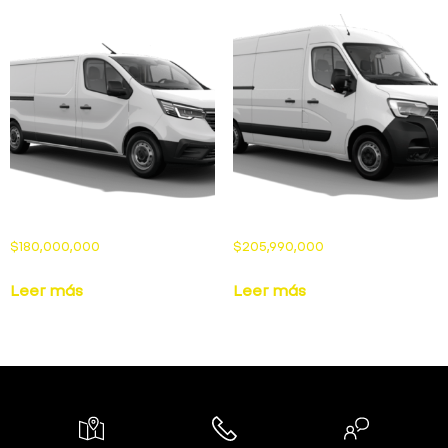
$
180,000,000
$
205,990,000
Leer más
Leer más