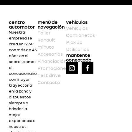
centro
menú de
vehículos
automotor
navegación
Vehículos
Nuestra
Taller
Camionetas
empresa se
Renault
Pick up
crea en 1974;
minuto
Utilitarios
con más de 45
Accesorios
mantente
años en el
conectado
Financiación
sector, somos
el
Promociones
concesionario
Test drive
con mayor
Contacto
trayectoria
en la zona y
dispuestos
siempre a
brindar la
mejor
experiencia a
nuestros