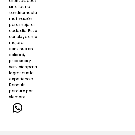
clientes, pues
sin ellos no
tendríamos la
motivación
para mejorar
cada día. Esto
concluye en la
mejora
continua en
calidad,
procesos y
servicios para
lograr que la
experiencia
Renault
perdure por
siempre.