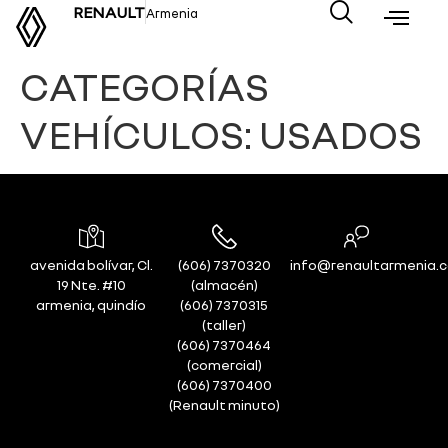
RENAULT
Armenia
CATEGORÍAS
VEHÍCULOS:
USADOS
avenida bolívar, Cl.
(606) 7370320
info@renaultarmenia.
19 Nte. #10
(almacén)
armenia, quindío
(606) 7370315
(taller)
(606) 7370464
(comercial)
(606) 7370400
(Renault minuto)