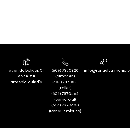
avenida bolívar, Cl.
(606) 7370320
info@renaultarmenia.
19 Nte. #10
(almacén)
armenia, quindío
(606) 7370315
(taller)
(606) 7370464
(comercial)
(606) 7370400
(Renault minuto)