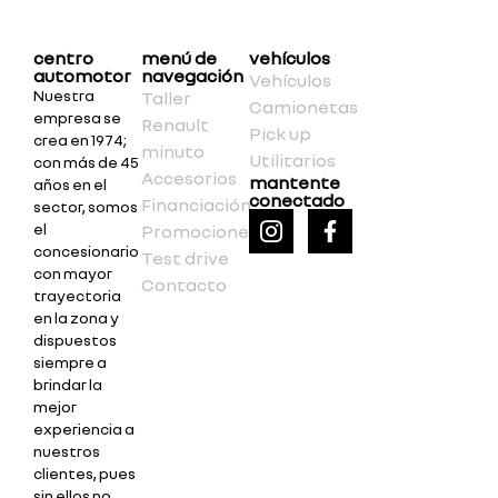
centro
menú de
vehículos
automotor
navegación
Vehículos
Nuestra
Taller
Camionetas
empresa se
Renault
Pick up
crea en 1974;
minuto
Utilitarios
con más de 45
Accesorios
mantente
años en el
conectado
Financiación
sector, somos
el
Promociones
concesionario
Test drive
con mayor
Contacto
trayectoria
en la zona y
dispuestos
siempre a
brindar la
mejor
experiencia a
nuestros
clientes, pues
sin ellos no