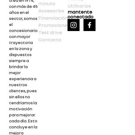
crea en 1974;
minuto
Utilitarios
con más de 45
Accesorios
mantente
años en el
conectado
Financiación
sector, somos
el
Promociones
concesionario
Test drive
con mayor
Contacto
trayectoria
en la zona y
dispuestos
siempre a
brindar la
mejor
experiencia a
nuestros
clientes, pues
sin ellos no
tendríamos la
motivación
para mejorar
cada día. Esto
concluye en la
mejora