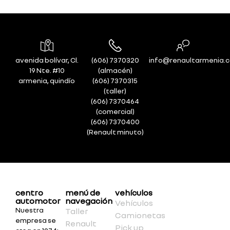
avenida bolívar, Cl.
(606) 7370320
info@renaultarmenia.
19 Nte. #10
(almacén)
armenia, quindío
(606) 7370315
(taller)
(606) 7370464
(comercial)
(606) 7370400
(Renault minuto)
centro
menú de
vehículos
automotor
navegación
Vehículos
Nuestra
Taller
Camionetas
empresa se
Renault
Pick up