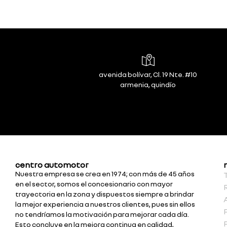
avenida bolívar, Cl. 19 Nte. #10
armenia, quindío
centro automotor
Nuestra empresa se crea en 1974; con más de 45 años
en el sector, somos el concesionario con mayor
trayectoria en la zona y dispuestos siempre a brindar
la mejor experiencia a nuestros clientes, pues sin ellos
no tendríamos la motivación para mejorar cada día.
Esto concluye en la mejora continua en calidad,