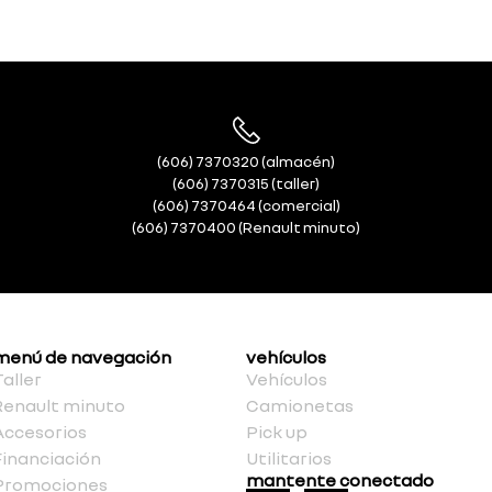
(606) 7370320 (almacén)
(606) 7370315 (taller)
(606) 7370464 (comercial)
(606) 7370400 (Renault minuto)
menú de navegación
vehículos
Taller
Vehículos
Renault minuto
Camionetas
Accesorios
Pick up
Financiación
Utilitarios
mantente conectado
Promociones