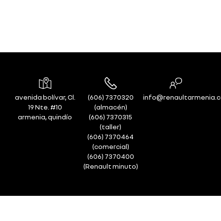
avenida bolívar, Cl.
(606) 7370320
info@renaultarmenia.
19 Nte. #10
(almacén)
armenia, quindío
(606) 7370315
(taller)
(606) 7370464
(comercial)
(606) 7370400
(Renault minuto)