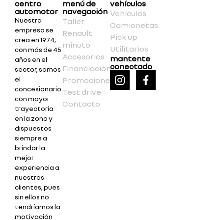
centro
menú de
vehículos
automotor
navegación
Vehículos
Nuestra
Taller
Camionetas
empresa se
Renault
Pick up
crea en 1974;
minuto
Utilitarios
con más de 45
Accesorios
mantente
años en el
conectado
Financiación
sector, somos
el
Promociones
concesionario
Test drive
con mayor
Contacto
trayectoria
en la zona y
dispuestos
siempre a
brindar la
mejor
experiencia a
nuestros
clientes, pues
sin ellos no
tendríamos la
motivación