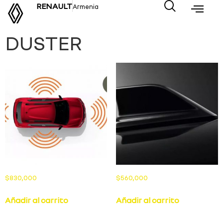
RENAULT
Armenia
DUSTER
$
830,000
$
560,000
Añadir al carrito
Añadir al carrito