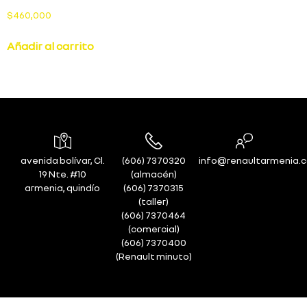
$
460,000
Añadir al carrito
avenida bolívar, Cl.
(606) 7370320
info@renaultarmenia.
19 Nte. #10
(almacén)
armenia, quindío
(606) 7370315
(taller)
(606) 7370464
(comercial)
(606) 7370400
(Renault minuto)