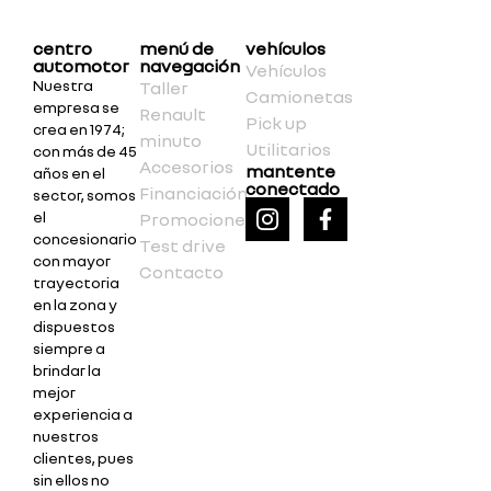
centro
menú de
vehículos
automotor
navegación
Vehículos
Nuestra
Taller
Camionetas
empresa se
Renault
Pick up
crea en 1974;
minuto
Utilitarios
con más de 45
Accesorios
mantente
años en el
conectado
Financiación
sector, somos
el
Promociones
concesionario
Test drive
con mayor
Contacto
trayectoria
en la zona y
dispuestos
siempre a
brindar la
mejor
experiencia a
nuestros
clientes, pues
sin ellos no