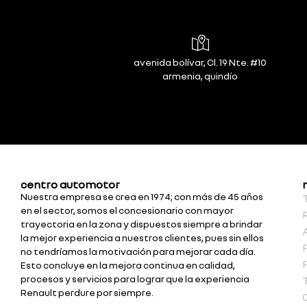
avenida bolívar, Cl. 19 Nte. #10
armenia, quindío
centro automotor
Nuestra empresa se crea en 1974; con más de 45 años
en el sector, somos el concesionario con mayor
trayectoria en la zona y dispuestos siempre a brindar
la mejor experiencia a nuestros clientes, pues sin ellos
no tendríamos la motivación para mejorar cada día.
Esto concluye en la mejora continua en calidad,
procesos y servicios para lograr que la experiencia
Renault perdure por siempre.