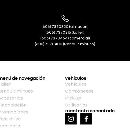
(606) 7370320 (almacén)
(606) 7370315 (taller)
(606) 7370464 (comercial)
(606) 7370400 (Renault minuto)
menú de navegación
vehículos
Taller
Vehículos
Renault minuto
Camionetas
Accesorios
Pick up
Financiación
Utilitarios
mantente conectado
Promociones
Test drive
Contacto