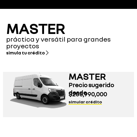
MASTER
práctica y versátil para grandes
proyectos
simula tu crédito
MASTER
Precio sugerido
desde
$
205,990,000
simular crédito