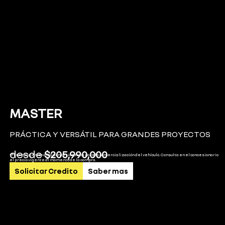
MASTER
PRÁCTICA Y VERSÁTIL PARA GRANDES PROYECTOS
desde
$
205,990,000
*Precio sugerido a los Concesionarios para la comercialización del vehículo. Consulta en el concesionario
el precio vigente al momento de la compra.
Solicitar Credito
Saber mas